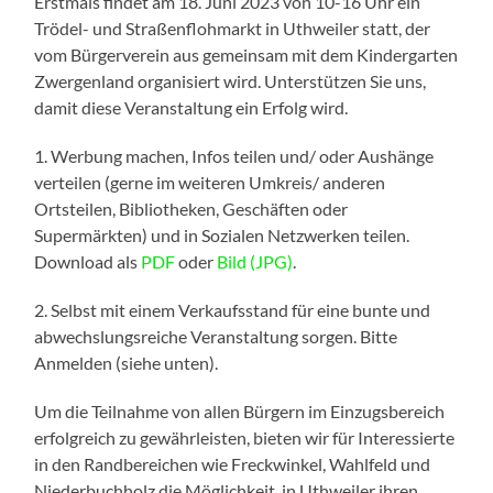
Erstmals findet am 18. Juni 2023 von 10-16 Uhr ein
Trödel- und Straßenflohmarkt in Uthweiler statt, der
vom Bürgerverein aus gemeinsam mit dem Kindergarten
Zwergenland organisiert wird. Unterstützen Sie uns,
damit diese Veranstaltung ein Erfolg wird.
1. Werbung machen, Infos teilen und/ oder Aushänge
verteilen (gerne im weiteren Umkreis/ anderen
Ortsteilen, Bibliotheken, Geschäften oder
Supermärkten) und in Sozialen Netzwerken teilen.
Download als
PDF
oder
Bild (JPG)
.
2. Selbst mit einem Verkaufsstand für eine bunte und
abwechslungsreiche Veranstaltung sorgen. Bitte
Anmelden (siehe unten).
Um die Teilnahme von allen Bürgern im Einzugsbereich
erfolgreich zu gewährleisten, bieten wir für Interessierte
in den Randbereichen wie Freckwinkel, Wahlfeld und
Niederbuchholz die Möglichkeit, in Uthweiler ihren