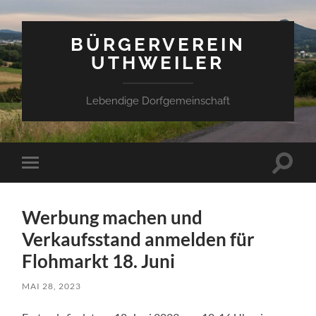
BÜRGERVEREIN
UTHWEILER
Lebendige Dorfgemeinschaft
Suchfe
Mobile-
ein-/a
Menü
ein-/ausblenden
Werbung machen und
Verkaufsstand anmelden für
Flohmarkt 18. Juni
MAI 28, 2023