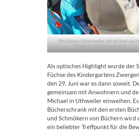
Die schlauen Füchse suchen sich ein Buch aus z
Einweihung des Bücherschranks
Als optisches Highlight wurde der
Füchse des Kindergartens Zwergenl
den 29. Juni war es dann soweit. D
gemeinsam mit Anwohnern und den 
Michael in Uthweiler einweihen. Es 
Bücherschrank mit den ersten Büch
und Schmökern von Büchern wird d
ein beliebter Treffpunkt für die B